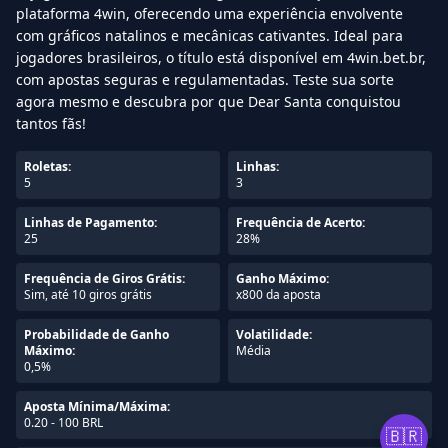
plataforma 4win, oferecendo uma experiência envolvente
com gráficos natalinos e mecânicas cativantes. Ideal para
jogadores brasileiros, o título está disponível em 4win.bet.br,
com apostas seguras e regulamentadas. Teste sua sorte
agora mesmo e descubra por que Dear Santa conquistou
tantos fãs!
Roletas:
Linhas:
5
3
Linhas de Pagamento:
Frequência de Acerto:
25
28%
Frequência de Giros Grátis:
Ganho Máximo:
Sim, até 10 giros grátis
x800 da aposta
Probabilidade de Ganho
Volatilidade:
Máximo:
Média
0,5%
Aposta Mínima/Máxima:
0.20 - 100 BRL
🇧🇷