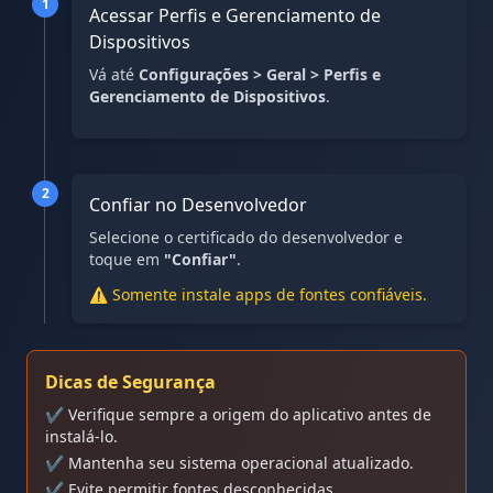
1
Acessar Perfis e Gerenciamento de
Dispositivos
Vá até
Configurações > Geral > Perfis e
Gerenciamento de Dispositivos
.
2
Confiar no Desenvolvedor
Selecione o certificado do desenvolvedor e
toque em
"Confiar"
.
⚠️ Somente instale apps de fontes confiáveis.
Dicas de Segurança
✔ Verifique sempre a origem do aplicativo antes de
instalá-lo.
✔ Mantenha seu sistema operacional atualizado.
✔ Evite permitir fontes desconhecidas