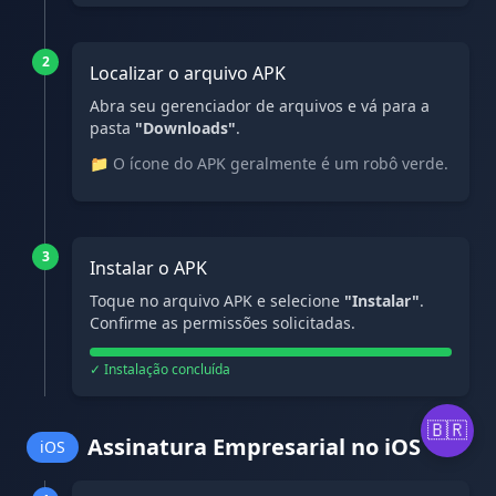
2
Localizar o arquivo APK
Abra seu gerenciador de arquivos e vá para a
pasta
"Downloads"
.
📁 O ícone do APK geralmente é um robô verde.
3
Instalar o APK
Toque no arquivo APK e selecione
"Instalar"
.
Confirme as permissões solicitadas.
✓ Instalação concluída
🇧🇷
Assinatura Empresarial no iOS
iOS