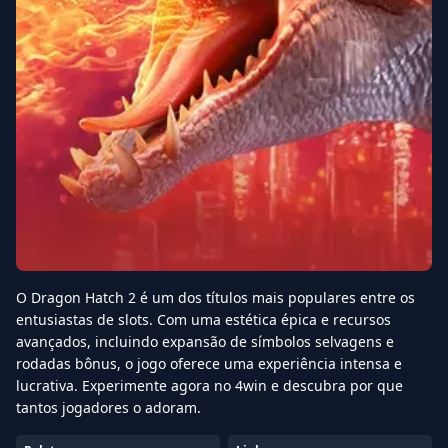
O Dragon Hatch 2 é um dos títulos mais populares entre os
entusiastas de slots. Com uma estética épica e recursos
avançados, incluindo expansão de símbolos selvagens e
rodadas bônus, o jogo oferece uma experiência intensa e
lucrativa. Experimente agora no 4win e descubra por que
tantos jogadores o adoram.