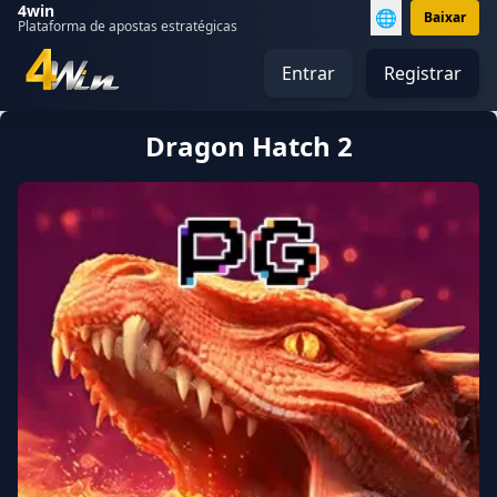
4win
🌐
Baixar
Plataforma de apostas estratégicas
Entrar
Registrar
Dragon Hatch 2