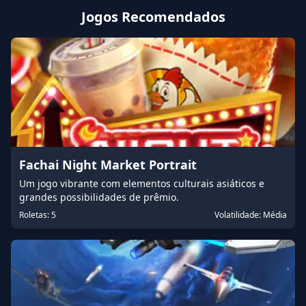
Jogos Recomendados
Fachai Night Market Portrait
Um jogo vibrante com elementos culturais asiáticos e
grandes possibilidades de prêmio.
Roletas: 5
Volatilidade: Média