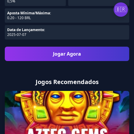
0,5%
🇧🇷
Aposta Mínima/Máxima:
0.20 - 120 BRL
Data de Lançamento:
2025-07-07
Jogar Agora
Jogos Recomendados