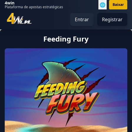
4win
🌐
Baixar
Plataforma de apostas estratégicas
Entrar
Registrar
Feeding Fury