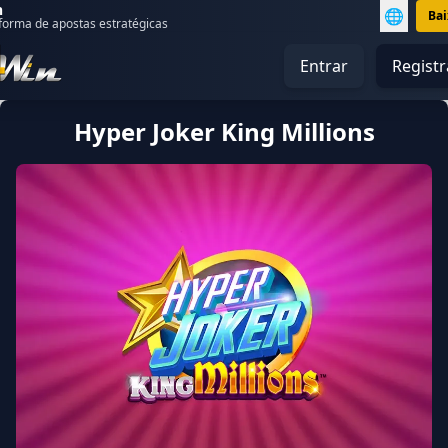
n
🌐
Bai
forma de apostas estratégicas
Entrar
Registr
Hyper Joker King Millions