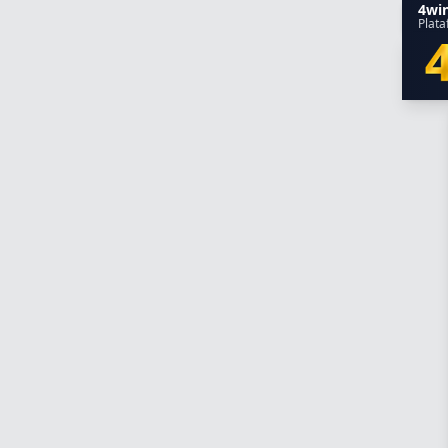
4wi
Plata