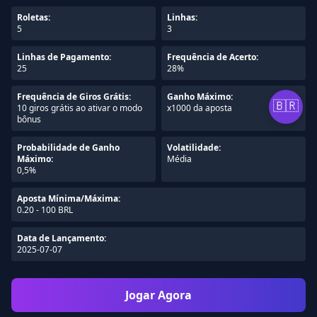
Roletas:
Linhas:
5
3
Linhas de Pagamento:
Frequência de Acerto:
25
28%
Frequência de Giros Grátis:
Ganho Máximo:
🇧🇷
10 giros grátis ao ativar o modo
x1000 da aposta
bônus
Probabilidade de Ganho
Volatilidade:
Máximo:
Média
0,5%
Aposta Mínima/Máxima:
0.20 - 100 BRL
Data de Lançamento:
2025-07-07
Jogar Agora