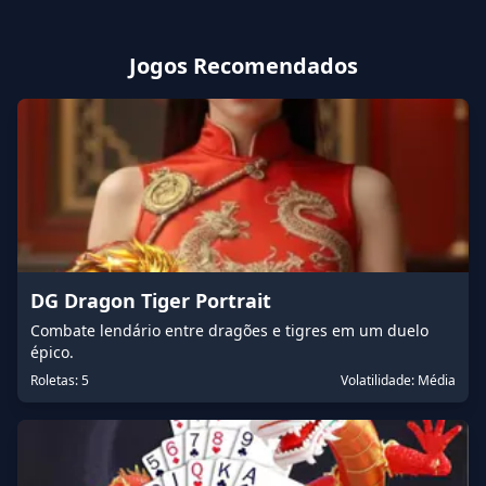
Jogos Recomendados
DG Dragon Tiger Portrait
Combate lendário entre dragões e tigres em um duelo
épico.
Roletas: 5
Volatilidade: Média