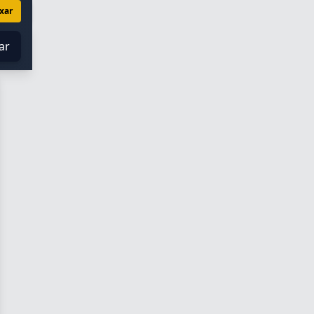
xar
ar